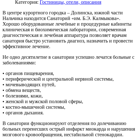
Категория:
Гостиницы, отели, описания
В центре курортного городка – Долинска, южной части
Нальчика находится Санаторий «им. Б.Э. Калмыкова».
Хорошо оборудованные лечебные и процедурные кабинеты
клиническая и биохимическая лаборатории, современная
диагностическая и лечебная аппаратура позволяет врачам
санатория быстро установить диагноз, назначить и провести
эффективное лечение.
Не одно десятилетие в санатории успешно лечатся больные с
заболеваниями:
• органов пищеварения,
• периферической и центральной нервной системы,
• мочевыводящих путей,
• обмена веществ,
• болезнями, кожи,
• женской и мужской половой сферы,
• костно-мышечной системы,
• органов дыхания.
В санатории функционируют отделения по долечиванию
больных перенесших острый инфаркт миокарда и нарушения
мозгового кровообращения, нестабильной стенокардии.