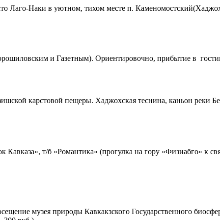
ато
Лаго-Наки
в уютном, тихом месте п. Каменомостский(Хаджох)
Ворошиловским и Газетным). Ориентировочно, прибытие в гости
зишской карстовой пещеры. Хаджохская теснина, каньон реки Бе
ок Кавказа», т/б «Романтика» (прогулка на гору «Физиабго» к 
Посещение музея природы Кавкакзского Государственного биосфе