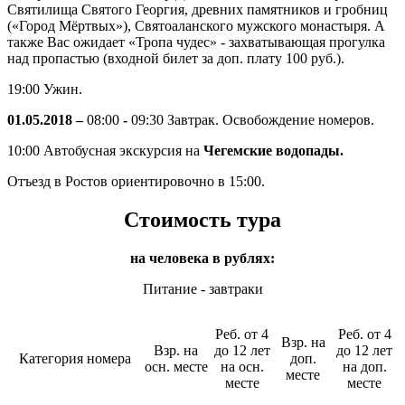
Святилища Святого Георгия, древних памятников и гробниц
(«Город Мёртвых»), Святоаланского мужского монастыря. А
также Вас ожидает «Тропа чудес» - захватывающая прогулка
над пропастью (входной билет за доп. плату 100 руб.).
19:00 Ужин.
01.05.2018 –
08:00
-
09:30 Завтрак. Освобождение номеров.
10:00 Автобусная экскурсия на
Чегемские водопады.
Отъезд в Ростов ориентировочно в 15:00.
Стоимость тура
на человека в рублях:
Питание - завтраки
Реб. от 4
Реб. от 4
Взр. на
Взр. на
до 12 лет
до 12 лет
Категория номера
доп.
осн. месте
на осн.
на доп.
месте
месте
месте