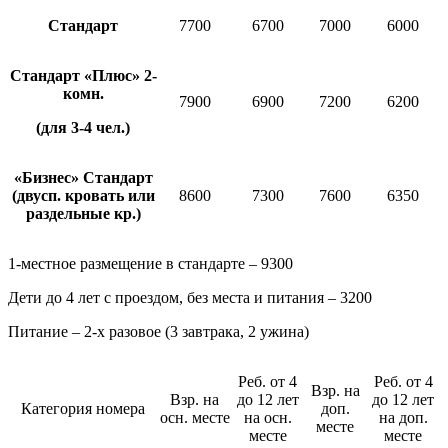
Стандарт
7700
6700
7000
6000
Стандарт «Плюс» 2-
комн.
7900
6900
7200
6200
(для 3-4 чел.)
«Бизнес» Стандарт
(двусп. кровать или
8600
7300
7600
6350
раздельные кр.)
1-местное размещение в стандарте – 9300
Дети до 4 лет с проездом, без места и питания – 3200
Питание – 2-х разовое (3 завтрака, 2 ужина)
Реб. от 4
Реб. от 4
Взр. на
Взр. на
до 12 лет
до 12 лет
Категория номера
доп.
осн. месте
на осн.
на доп.
месте
месте
месте