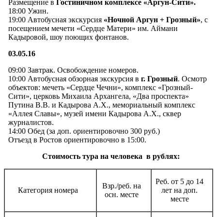
Размещение в
Гостиничном комплексе
«Аргун-Сити».
18:00 Ужин.
19:00 Автобусная экскурсия
«Ночной Аргун + Грозный»
, с
посещением мечети «Сердце Матери» им. Аймани
Кадыровой, шоу поющих фонтанов.
03.05.16
09:00 Завтрак. Освобождение номеров.
10:00 Автобусная обзорная экскурсия в
г. Грозный
. Осмотр
объектов: мечеть «Сердце Чечни», комплекс «Грозный-
Сити», церковь Михаила Архангела, «Два проспекта»
Путина В.В. и Кадырова А.Х., мемориальный комплекс
«Аллея Славы», музей имени Кадырова А.Х., сквер
журналистов.
14:00 Обед (за доп. ориентировочно 300 руб.)
Отъезд в Ростов ориентировочно в 15:00.
Стоимость тура на человека в рублях:
Реб. от 5 до 14
Взр./реб. на
Категория номера
лет на доп.
осн. месте
месте