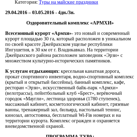
Категория:
Туры на майские праздники
29.04.2016 – 03.05.2016 -
4дн./3н.
Оздоровительный комплекс «АРМХИ»
Всесезонный курорт «Армхи»
- это новый и современный
курорт площадью 30 га, который расположен в уникальном
по своей красоте Джейрахском ущелье республики
Ингушетия, в 30 км от г. Владикавказ. На территории
Джейрахского района расположен заповедник «Эрзи» с
множеством культурно-исторических памятников.
К услугам отдыхающих
: кресельная канатная дорога,
прокат спортивного инвентаря, водно-спортивный комплекс
(крытый и открытый бассейны), банный комплекс, кафе,
ресторан «Эрзи», искусственный байк-парк «Армхи»
(велотрассы), пейнтбольный клуб «Брест», верёвочный
городок «Маугли», лестница здоровья (1780 ступенек),
массажный кабинет, косметологический кабинет, грязевые
ванны, тренажерный зал, бильярд, настольный теннис,
кинозал, автостоянка, бесплатный Wi-Fiв номерах и на
территории курорта. Комплекс огражден и охраняется
вневедомственной охраной.
ПРОГРАММА ТУРА: