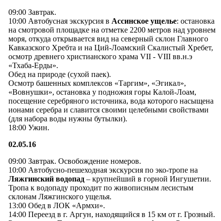
09:00 Завтрак.
10:00 Автобусная экскурсия в
Ассинское ущелье
: остановка
на смотровой площадке на отметке 2200 метров над уровнем
моря, откуда открывается вид на северный склон Главного
Кавказского Хребта и на Ций-Лоамский Скалистый Хребет,
осмотр древнего христианского храма VII - VIII вв.н.э
«Тхаба-Ерды».
Обед на природе (сухой паек).
Осмотр башенных комплексов «Таргим», «Эгикал»,
«Вовнушки», остановка у подножия горы Калой-Лоам,
посещение серебряного источника, вода которого насыщена
ионами серебра и славится своими целебными свойствами
(для набора воды нужны бутылки).
18:00 Ужин.
02.05.16
09:00 Завтрак. Освобождение номеров.
10:00 Автобусно-пешеходная экскурсия по эко-тропе на
Ляжгинский водопад
– крупнейший в горной Ингушетии.
Тропа к водопаду проходит по живописным лесистым
склонам Ляжгинского ущелья.
13:00 Обед в ЛОК «Армхи».
14:00 Переезд в г. Аргун, находящийся в 15 км от г. Грозный.