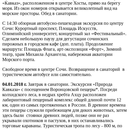
«Кавказ», расположенном в центре Хосты, прямо на берегу
моря. Из окон номеров открывается великолепный вид на
морские просторы. Обед в санатории.
С 14:30 обзорная автобусно-пешеходная экскурсия по центру
Сочи: Курортный проспект, Площадь Искусств,
Олимпийский университет, концертный зал «Фестивальный».
Сделаем небольшую паузу для дегустации сочинских
пирожных в городском кафе (доп. плата). Продолжение
маршрута: Площадь Флага, арт-экспозиция «Форт», Зимний
театр, храм Михаила Архангела, набережная акватории
Морского порта.
Свободное время в центре Сочи. Возвращение в санаторий в
туристическом автобусе или самостоятельно.
04.01.2018 г.
Завтрак в санатории. Экскурсия «Природа
Кавказа» с посещением Воронцовской пещеры*. Посреди
колхидского леса, в недрах хребта Ахцу расположен
лабиринтовый пещерный комплекс общей длиной почти 12
км, один из самых протяженных в России. В древние времена
эти пещеры служили прибежищем для диких животных, затем
здесь были стоянки древних людей, позже они не раз
укрывали охотников и пастухов, в них останавливались
торговые караваны. Туристическая тропа по лесу - 800 м, по