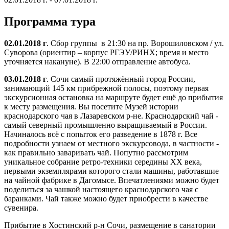
Программа тура
02.01.2018 г
. Сбор группы в 21:30 на пр. Ворошиловском / ул.
Суворова (ориентир – корпус РГЭУ/РИНХ; время и место
уточняется накануне). В 22:00 отправление автобуса.
03.01.2018 г
. Сочи самый протяжённый город России,
занимающий 145 км прибрежной полосы, поэтому первая
экскурсионная остановка на маршруте будет ещё до прибытия
к месту размещения. Вы посетите Музей истории
краснодарского чая в Лазаревском р-не. Краснодарский чай -
самый северный промышленно выращиваемый в России.
Начиналось всё с попыток его разведение в 1878 г. Все
подробности узнаем от местного экскурсовода, в частности -
как правильно заваривать чай. Попутно рассмотрим
уникальное собрание ретро-техники середины XX века,
первыми экземплярами которого стали машины, работавшие
на чайной фабрике в Дагомысе. Впечатлениями можно будет
поделиться за чашкой настоящего краснодарского чая с
баранками. Чай также можно будет приобрести в качестве
сувенира.
Прибытие в Хостинский р-н Сочи, размещение в санатории