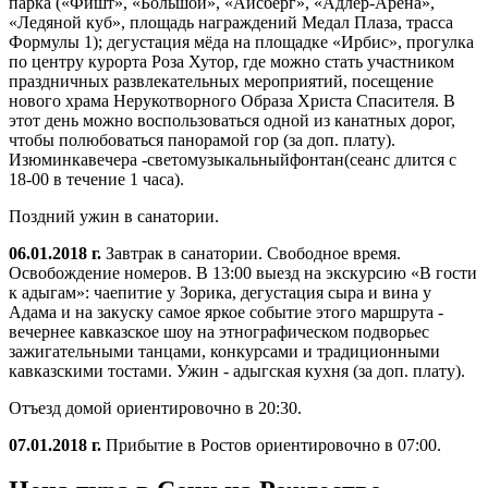
парка («Фишт», «Большой», «Айсберг», «Адлер-Арена»,
«Ледяной куб», площадь награждений Медал Плаза, трасса
Формулы 1); дегустация мёда на площадке «Ирбис», прогулка
по центру курорта Роза Хутор, где можно стать участником
праздничных развлекательных мероприятий, посещение
нового храма Нерукотворного Образа Христа Спасителя. В
этот день можно воспользоваться одной из канатных дорог,
чтобы полюбоваться панорамой гор (за доп. плату).
Изюминкавечера -светомузыкальныйфонтан(сеанс длится с
18-00 в течение 1 часа).
Поздний ужин в санатории.
06.01.2018 г.
Завтрак в санатории. Свободное время.
Освобождение номеров. В 13:00 выезд на экскурсию «В гости
к адыгам»: чаепитие у Зорика, дегустация сыра и вина у
Адама и на закуску самое яркое событие этого маршрута -
вечернее кавказское шоу на этнографическом подворьес
зажигательными танцами, конкурсами и традиционными
кавказскими тостами. Ужин - адыгская кухня (за доп. плату).
Отъезд домой ориентировочно в 20:30.
07.01.2018 г.
Прибытие в Ростов ориентировочно в 07:00.