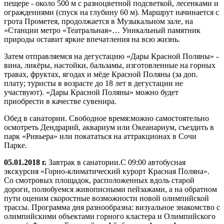
пещере - около 500 м с разноцветной подсветкой, лесенками и
ограждениями (спуск на глубину 60 м). Маршрут начинается с
грота Прометея, продолжается в Музыкальном зале, на
«Станции метро «Театральная»… Уникальный памятник
природы оставит яркие впечатления на всю жизнь.
Затем отправляемся на дегустацию «Дары Красной Поляны» -
вина, ликёры, настойки, бальзамы, изготовленные на горных
травах, фруктах, ягодах и мёде Красной Поляны (за доп.
плату; туристы в возрасте до 18 лет в дегустации не
участвуют). «Дары Красной Поляны» можно будет
приобрести в качестве сувенира.
Обед в санатории. Свободное время:можно самостоятельно
осмотреть Дендрарий, аквариум или Океанариум, съездить в
парк «Ривьера» или покататься на аттракционах в Сочи
Парке.
05.01.2018 г.
Завтрак в санатории.С 09:00 автобусная
экскурсия «Горно-климатический курорт Красная Поляна».
Со смотровых площадок, расположенных вдоль старой
дороги, полюбуемся живописными пейзажами, а на обратном
пути оценим скоростные возможности новой олимпийской
трассы. Программа дня разнообразна: визуальное знакомство с
олимпийскими объектами горного кластера и Олимпийского