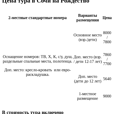
Цена тура в Сочи на Рождество
Варианты
2-местные стандартные номера
Цена
размещения
8000
Основное место
/
(взр./дети)
7800
7860
Оснащение номеров: ТВ, Х, К, с/у, душ,
Доп. место (взр.
/
раздельные спальные места, полотенца.
/ дети 12-17 лет)
7700
Доп. место: кресло-кровать или евро-
раскладушка.
Доп. место
5640
(дети до 12 лет)
1-местное
9000
размещение
В стоимость тура включено