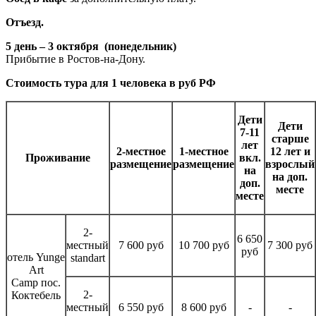
Отъезд.
5 день – 3 октября (понедельник)
Прибытие в Ростов-на-Дону.
Стоимость тура для 1 человека в руб РФ
Дети
Дети
7-11
старше
лет
2-местное
1-местное
12 лет и
Проживание
вкл.
размещение
размещение
взрослый
на
на доп.
доп.
месте
месте
2-
6 650
местный
7 600 руб
10 700 руб
7 300 руб
руб
отель Yunge
standart
Art
Camp пос.
2-
Коктебель
местный
6 550 руб
8 600 руб
-
-