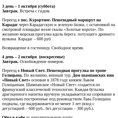
3 день – 1 октября (суббота)
Завтрак
. Встреча с гидом.
Переезд в
пос. Курортное. Пешеходный маршрут на
Карадаг
через Карадагскую и зеленую балки, с остановкой на
смотровой площадке возле скалы «Золотые ворота». По
желанию морская прогулка вдоль берега потухшего древнего
вулкана Карадаг – 600 руб.
Возвращение в гостиницу. Свободное время.
4 день – 2 октября (воскресенье)
Завтрак.
Освобождение номеров.
Переезд в
Новый Свет. Пешеходная прогулка по тропе
Голицына.
По желанию, винный тур.
Дом шампанских вин
«Новый Свет»
основан в 1878 году князем Львом
Голицыным. Шампанское «Новый Свет» создается по
французской классической технологии. Каждая бутылка
драгоценного напитка вручную укладывается на созревание в
специально построенные под руководством Льва Голицына
подвалы, где выдерживается не менее 3 лет (вход с
дегустацией – 600 руб., без дегустации – 300 руб.).
Обед в кафе
за дополнительную плату.