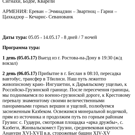
Сигнахи, Бодбе, Кварели
АРМЕНИЯ: Ереван – Эчмиадзин – Звартноц – Гарни –
Цахкадзор – Кечарис- Севанованк
Даты тура:
05.05 - 14.05.17 - 8 дней / 7 ночей
Программа тура:
1 день (05.05.17)
Выезд из г. Ростова-на-Дону в 19:30 (ж/д
вокзал)
2 день (06.05.17)
Прибытие в г. Беслан в 08:10, пересадка
вавтобус, трансфер в Тбилиси. Наш путь лежитпо
живописному краю- Ингушетии, к Дарьяльскому ущелью, к
Российско-Грузинской границе. После пересечения границы,
мы поднимаемся по военно-грузинской дороге, к Крестовому
перевалу знаменитому своими величественными
панорамными горных вершин и ущелий, полюбуемся
заснеженным Казбеком. Освежимся минеральной водичкой,
прям из источника и продолжим путь по горным районам
Грузии: с. Гудаури, смотровая площадка «арка дружбы», с.
Казбеги, Жинвальскомест Грузии, средневековая крепость
Ананури XVI-XVII в.в, сторожевые башни XIV-XV