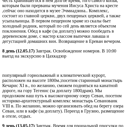
честь хранившегося в нем долгое время, того самого копья,
которым были прерваны мучения Иисуса Христа на кресте
,сейчас оно находится в музее Эчмиадзина.. Комплекс,
состоит из главной церкви, двух пещерных церквей, а также
усыпальницы. В первом пещерном храме из скалы бьет
холодный родник, который по сей день является объектом
поклонения. Обед в кафе (за доплату) можно пообедать в
деревенском доме, с мастер классом выпечки лаваша и
дегустацией домашних вин. Возвращение в Ереван вечером.
8 день (12.05.17)
Завтрак. Освобождение номеров. В 10:00
выезд на экскурсию в Цахкадзор
популярный горнолыжный и климатический курорт,
расположен на высоте 1800м.;посетим старинный монастырь
Кечарис XI в., по желанию, сможем подняться на канатной
дороге, на гору Тегенис (за доплату 1800драм). Мы
продолжим наш путь к высокогорному озеру Севан, посетим
историко-архитектурный комплекс монастырь Севанованк
VIII в. По желанию, можно организовать обед на берегу озера
Севан, или в кафе (за доплату). Переезд в Грузию, размещение
в отеле, отдых.
9 день (13.05.17)
Завтрак. Время для прощальной прогулки по