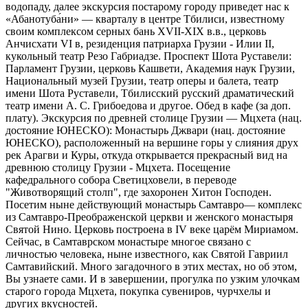
водопаду, далее экскурсия постарому городу приведет нас к
«Абанотуба́ни» — кварталу в центре Тбилиси, известному
своим комплексом серных бань XVII-XIX в.в., церковь
Анчисхати VI в, резиденция патриарха Грузии - Илии II,
кукольный театр Резо Габриадзе. Проспект Шота Руставели:
Парламент Грузии, церковь Кашвети, Академия наук Грузии,
Национальный музей Грузии, театр оперы и балета, театр
имени Шота Руставели, Тбилисский русский драматический
театр имени А. С. Грибоедова и другое. Обед в кафе (за доп.
плату). Экскурсия по древней столице Грузии — Мцхета (нац.
достояние ЮНЕСКО): Монастырь Джвари (нац. достояние
ЮНЕСКО), расположенный на вершине горы у слияния друх
рек Арагви и Куры, откуда открывается прекрасный вид на
древнюю столицу Грузии - Мцхета. Посещение
кафедрального собора Светицховели, в переводе
"Животворящий столп", где захоронен Хитон Господен.
Посетим ныне действующий монастырь Самтавро— комплекс
из Самтавро-Преображенской церкви и женского монастыря
Святой Нино. Церковь построена в IV веке царём Мириамом.
Сейчас, в Самтаврском монастыре многое связано с
личностью человека, ныне известного, как Святой Гавриил
Самтавийский. Много загадочного в этих местах, но об этом,
Вы узнаете сами. И в завершении, прогулка по узким улочкам
старого города Мцхета, покупка сувениров, чурчхелы и
других вкусностей.