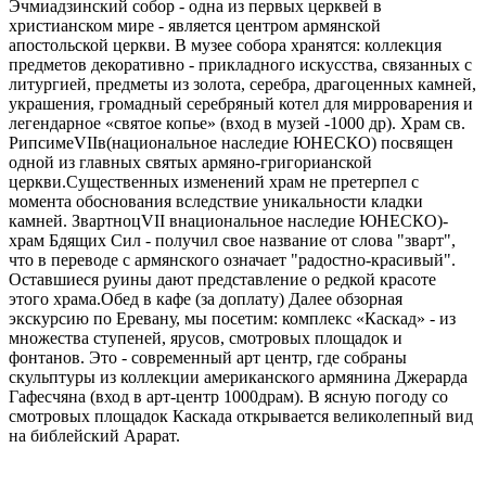
Эчмиадзинский собор - одна из первых церквей в
христианском мире - является центром армянской
апостольской церкви. В музее собора хранятся: коллекция
предметов декоративно - прикладного искусства, связанных с
литургией, предметы из золота, серебра, драгоценных камней,
украшения, громадный серебряный котел для мирроварения и
легендарное «святое копье» (вход в музей -1000 др). Храм св.
РипсимеVIIв(национальное наследие ЮНЕСКО) посвящен
одной из главных святых армяно-григорианской
церкви.Существенных изменений храм не претерпел с
момента обоснования вследствие уникальности кладки
камней. ЗвартноцVII внациональное наследие ЮНЕСКО)-
храм Бдящих Сил - получил свое название от слова "зварт",
что в переводе с армянского означает "радостно-красивый".
Оставшиеся руины дают представление о редкой красоте
этого храма.Обед в кафе (за доплату) Далее обзорная
экскурсию по Еревану, мы посетим: комплекс «Каскад» - из
множества ступеней, ярусов, смотровых площадок и
фонтанов. Это - современный арт центр, где собраны
скульптуры из коллекции американского армянина Джерарда
Гафесчяна (вход в арт-центр 1000драм). В ясную погоду со
смотровых площадок Каскада открывается великолепный вид
на библейский Арарат.