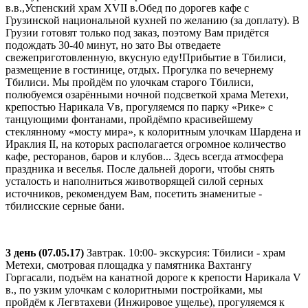
в.в.,Успенский храм XVII в.Обед по дорогев кафе с
Грузинской национальной кухней по желанию (за доплату). В
Грузии готовят только под заказ, поэтому Вам придётся
подождать 30-40 минут, но зато Вы отведаете
свежеприготовленную, вкусную еду!Прибытие в Тбилиси,
размещение в гостинице, отдых. Прогулка по вечернему
Тбилиси. Мы пройдём по улочкам старого Тбилиси,
полюбуемся озарёнными ночной подсветкой храма Метехи,
крепостью Нарикала Vв, прогуляемся по парку «Рике» с
танцующими фонтанами, пройдёмпо красивейшему
стеклянному «мосту мира», к колоритным улочкам Шардена и
Ираклия II, на которых располагается огромное количество
кафе, ресторанов, баров и клубов... Здесь всегда атмосфера
праздника и веселья. После дальней дороги, чтобы снять
усталость и наполниться животворящей силой серных
источников, рекомендуем Вам, посетить знаменитые -
тбилисские серные бани.
3 день (07.05.17)
Завтрак. 10:00- экскурсия: Тбилиси - храм
Метехи, смотровая площадка у памятника Вахтангу
Горгасали, подъём на канатной дороге к крепости Нарикала V
в., по узким улочкам с колоритными постройками, мы
пройдём к Легвтахеви (Инжировое ущелье), прогуляемся к