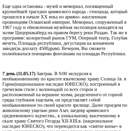
Еще одна остановка - музей и мемориал, посвященный
крупнейшей трагедии армянского народа - геноцида, который
прошелся в начале ХХ века по армяно- населенным
провинциям Османской империи. Мемориал, сооруженный в
1967 году и обновленная музейная экспозиция находятся на
холме Цицернакаберд на правом берегу реки Раздан. Так же в
программе: колоритный рынок ГУМ, Оперный театр, Голубая
мечеть, Площадь республики, дегустация на коньячном
заводе(за доплату 4500драм). Вечером, Вы сможете
полюбоваться поющими фонтанами на площади Республики.
7 день (11.05.17)
Завтрак. В 9:00 экскурсия к
необыкновенному по красоте языческому храму Солнца 1в. в
Гарни(национальное наследие ЮНЕСКО), построенный в
греческом стиле с колоннадой со всех сторон и
расположенный на вершине холма, разделенного от горной
гряды глубоким ущельем, он представляет собой
необыкновенное по своей красоте зрелище. Далее проедем по
живописному ущелью реки Азат, шедевр армянского
средневекового зодчества., к уникальному, высеченному в
скале храму Святого Гегарда XII-XIII.в. (национальное
наследие ЮНЕСКО), что переводится как «святое копье» в