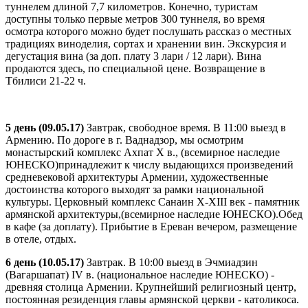
туннелем длиной 7,7 километров. Конечно, туристам
доступны только первые метров 300 туннеля, во время
осмотра которого можно будет послушать рассказ о местных
традициях виноделия, сортах и хранении вин. Экскурсия и
дегустация вина (за доп. плату 3 лари / 12 лари). Вина
продаются здесь, по специальной цене. Возвращение в
Тбилиси 21-22 ч.
5 день (09.05.17)
Завтрак, свободное время. В 11:00 выезд в
Армению. По дороге в г. Ваднадзор, мы осмотрим
монастырский комплекс Ахпат X в., (всемирное наследие
ЮНЕСКО)принадлежит к числу выдающихся произведений
средневековой архитектуры Армении, художественные
достоинства которого выходят за рамки национальной
культуры. Церковный комплекс Санаин X-XIII век - памятник
армянской архитектуры,(всемирное наследие ЮНЕСКО).Обед
в кафе (за доплату). Прибытие в Ереван вечером, размещение
в отеле, отдых.
6 день (10.05.17)
Завтрак. В 10:00 выезд в Эчмиадзин
(Вагаршапат) IV в. (национальное наследие ЮНЕСКО) -
древняя столица Армении. Крупнейший религиозный центр,
постоянная резиденция главы армянской церкви - католикоса.