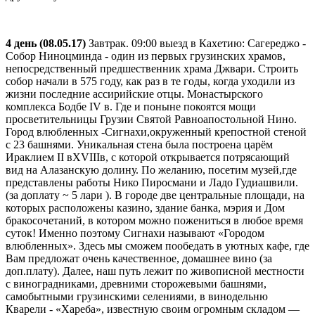
4 день (08.05.17)
Завтрак. 09:00 выезд в Кахетию: Сагереджо -
Собор Ниноцминда - один из первых грузинских храмов,
непосредственный предшественник храма Джвари. Строить
собор начали в 575 году, как раз в те годы, когда уходили из
жизни последние ассирийские отцы. Монастырского
комплекса Бодбе IV в. Где и поныне покоятся мощи
просветительницы Грузии Святой Равноапостольной Нино.
Город влюбленных -Сигнахи,окруженный крепостной стеной
с 23 башнями. Уникальная стена была построена царём
Ираклием II вXVIIIв, с которой открывается потрясающий
вид на Алазанскую долину. По желанию, посетим музей,где
представлены работы Нико Пиросмани и Ладо Гудиашвили.
(за доплату ~ 5 лари ). В городе две центральные площади, на
которых расположены казино, здание банка, мэрия и Дом
бракосочетаний, в котором можно пожениться в любое время
суток! Именно поэтому Сигнахи называют «Городом
влюбленных». Здесь мы сможем пообедать в уютных кафе, где
Вам предложат очень качественное, домашнее вино (за
доп.плату). Далее, наш путь лежит по живописной местности
с виноградниками, древними сторожевыми башнями,
самобытными грузинскими селениями, в винодельню
Кварели - «Хареба», известную своим огромным складом —