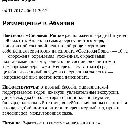
04.11.2017 - 06.11.2017
Размещение в Абхазии
Пансионат «Сосновая Роща»
расположен в городе Пицунда
в 40 км. от г. Адлер, на самом берегу чистого моря, в
живописной сосновой реликтовой роще. Огромная
собственная территория пансионата «Сосновая Роща» — 10 га
— огорожена, охраняемая, ухоженная, с красивыми
пальмовыми аллеями, реликтовой сосной, эвкалиптом и
камфорными деревьями. Непередаваемая атмосфера,
целебный сосновый воздух и совершенная экология —
непревзойдённые достоинства пансионата.
Инфраструктура:
открытый бассейн с артезианской
подогреваемой водой, джакузи, увлекательные экскурсии,
дискотека, два бара, ресторан с национальной кухней,
бильярд, настольный теннис, волейбольная площадка, детская
площадка, библиотека, интернет, тренажерный зал, прокат
велосипедов, междугородная связь.
Питание:
3-разовое по системе «шведский стол».