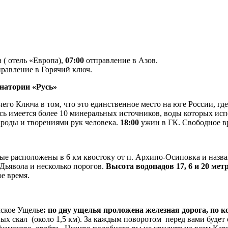
 ( отель «Европа),
07:00
отправление в Азов.
правление в Горячий ключ.
натории «Русь»
чего Ключа в том, что это единственное место на юге России, г
ь имеется более 10 минеральных источников, воды которых испо
ироды и творениями рук человека.
18:00
ужин в ГК. Свободное в
рые расположены в 6 км квостоку от п. Архипо-Осиповка и назв
 Дьявола и несколько порогов.
Высота водопадов 17, 6 и 20 мет
е время.
мское Ущелье
: по дну ущелья проложена железная дорога, по 
ных скал (около 1,5 км). За каждым поворотом перед вами буде