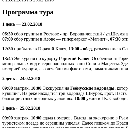
Программа тура
1 день — 23.02.2018
06:30
сбор группы в Ростове - пр. Ворошиловский / ул.Шаумяна
07:00
сбор группы в Азове — гипермаркет «Магнит»,
07:30
от
12:30
прибытие в Горячий Ключ,
13:00 - обед
, размещение в
Са
13:45
Экскурсия по курорту
Горячий Ключ
. Особенность Горя
минеральных вод и сероводородных ванн Сочи и Мацесты. Здес
историей курорта, его лечебными факторами, памятниками пр
2 день - 24.02.2018
09:00
завтрак
. 10:00
Экскурсия на
Гебиусские водопады
, кото
кувшин". На реке находятся три водопада Шнурок, Грот, Пасть
благоприятных погодных условиях.
18:00
ужин в ГК. Свободно
3 день - 25.02.2018
09:00
завтрак.
10:00
сдача номеров, Выезд на экскурсию в Гуа
туристском поезде до середины ущелья. Далее пешком до Крас