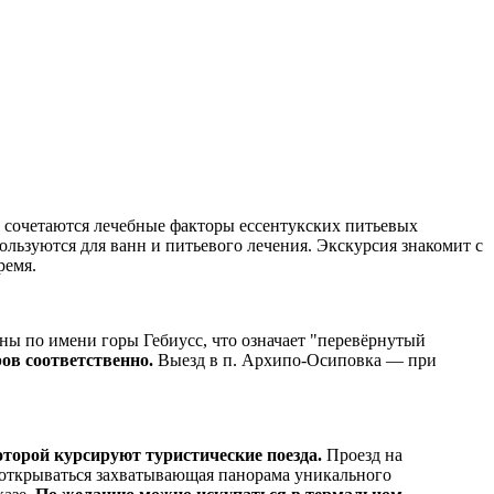
де сочетаются лечебные факторы ессентукских питьевых
льзуются для ванн и питьевого лечения. Экскурсия знакомит с
ремя.
аны по имени горы Гебиусс, что означает "перевёрнутый
ров соответственно.
Выезд в п. Архипо-Осиповка — при
которой курсируют туристические поезда.
Проезд на
т открываться захватывающая панорама уникального