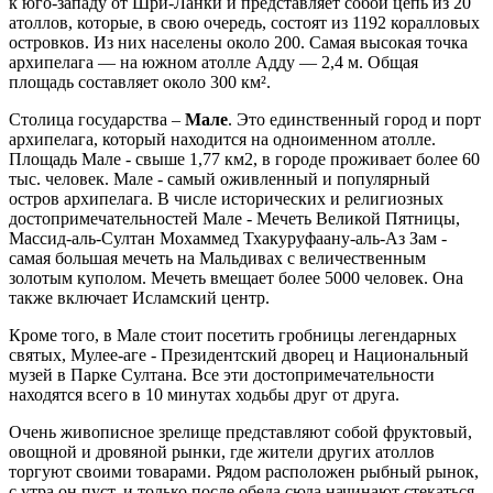
к юго-западу от Шри-Ланки и представляет собой цепь из 20
атоллов, которые, в свою очередь, состоят из 1192 коралловых
островков. Из них населены около 200. Самая высокая точка
архипелага — на южном атолле Адду — 2,4 м. Общая
площадь составляет около 300 км².
Столица государства –
Мале
. Это единственный город и порт
архипелага, который находится на одноименном атолле.
Площадь Мале - свыше 1,77 км2, в городе проживает более 60
тыс. человек. Мале - самый оживленный и популярный
остров архипелага. В числе исторических и религиозных
достопримечательностей Мале - Мечеть Великой Пятницы,
Массид-аль-Султан Мохаммед Тхакуруфаану-аль-Аз Зам -
самая большая мечеть на Мальдивах с величественным
золотым куполом. Мечеть вмещает более 5000 человек. Она
также включает Исламский центр.
Кроме того, в Мале стоит посетить гробницы легендарных
святых, Мулее-аге - Президентский дворец и Национальный
музей в Парке Султана. Все эти достопримечательности
находятся всего в 10 минутах ходьбы друг от друга.
Очень живописное зрелище представляют собой фруктовый,
овощной и дровяной рынки, где жители других атоллов
торгуют своими товарами. Рядом расположен рыбный рынок,
с утра он пуст, и только после обеда сюда начинают стекаться