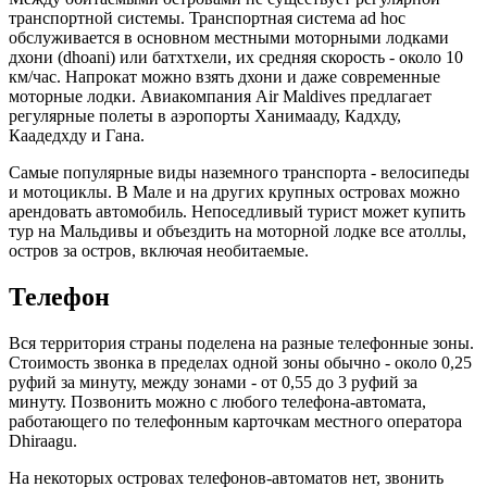
транспортной системы. Транспортная система ad hoc
обслуживается в основном местными моторными лодками
дхони (dhoani) или батхтхели, их средняя скорость - около 10
км/час. Напрокат можно взять дхони и даже современные
моторные лодки. Авиакомпания Air Maldives предлагает
регулярные полеты в аэропорты Ханимааду, Кадхду,
Каадедхду и Гана.
Самые популярные виды наземного транспорта - велосипеды
и мотоциклы. В Мале и на других крупных островах можно
арендовать автомобиль. Непоседливый турист может купить
тур на Мальдивы и объездить на моторной лодке все атоллы,
остров за остров, включая необитаемые.
Телефон
Вся территория страны поделена на разные телефонные зоны.
Стоимость звонка в пределах одной зоны обычно - около 0,25
руфий за минуту, между зонами - от 0,55 до 3 руфий за
минуту. Позвонить можно с любого телефона-автомата,
работающего по телефонным карточкам местного оператора
Dhiraagu.
На некоторых островах телефонов-автоматов нет, звонить