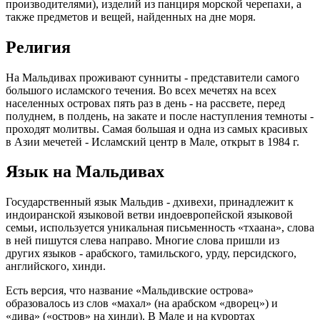
производителями), изделий из панциря морской черепахи, а
также предметов и вещей, найденных на дне моря.
Религия
На Мальдивах проживают сунниты - представители самого
большого исламского течения. Во всех мечетях на всех
населенных островах пять раз в день - на рассвете, перед
полуднем, в полдень, на закате и после наступления темноты -
проходят молитвы. Самая большая и одна из самых красивых
в Азии мечетей - Исламский центр в Мале, открыт в 1984 г.
Язык на Мальдивах
Государственный язык Мальдив - дхивехи, принадлежит к
индоиранской языковой ветви индоевропейской языковой
семьи, используется уникальная письменность «тхаана», слова
в ней пишутся слева направо. Многие слова пришли из
других языков - арабского, тамильского, урду, персидского,
английского, хинди.
Есть версия, что название «Мальдивские острова»
образовалось из слов «махал» (на арабском «дворец») и
«дива» («остров» на хинди). В Мале и на курортах