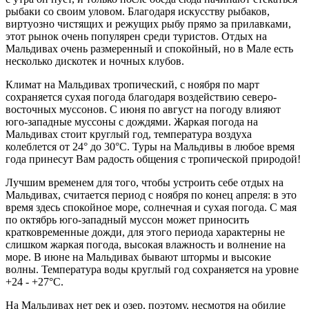
рыбаки со своим уловом. Благодаря искусству рыбаков,
виртуозно чистящих и режущих рыбу прямо за прилавками,
этот рынок очень популярен среди туристов. Отдых на
Мальдивах очень размеренный и спокойный, но в Мале есть
несколько дискотек и ночных клубов.
Климат на Мальдивах тропический, с ноября по март
сохраняется сухая погода благодаря воздействию северо-
восточных муссонов. С июня по август на погоду влияют
юго-западные муссоны с дождями. Жаркая погода на
Мальдивах стоит круглый год, температура воздуха
колеблется от 24° до 30°С. Туры на Мальдивы в любое время
года принесут Вам радость общения с тропической природой!
Лучшим временем для того, чтобы устроить себе отдых на
Мальдивах, считается период с ноября по конец апреля: в это
время здесь спокойное море, солнечная и сухая погода. С мая
по октябрь юго-западный муссон может приносить
кратковременные дожди, для этого периода характерны не
слишком жаркая погода, высокая влажность и волнение на
море. В июне на Мальдивах бывают штормы и высокие
волны. Температура воды круглый год сохраняется на уровне
+24 - +27°С.
На Мальдивах нет рек и озер, поэтому, несмотря на обилие