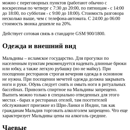
можно с переговорных пунктов (работают обычно с
воскресенья по четверг с 7:30 до 20:00, по пятницам - с 14:00
до 18:00, по субботам - с 9:00 до 18:00). Стоимость разговора
несколько выше, чем с телефона-автомата. С 24:00 до 06:00
стоимость звонка дешевле на 20%.
Действует сотовая связь в стандарте GSM 900/1800.
Одежда и внешний вид
Мальдивы – исламское государство. Для прогулки по
населенным пунктам рекомендуется надевать длинные брюки
или юбку, а также легкую рубашку (но не майку). При
посещении ресторанов строгая вечерняя одежда в основном
не нужна. При посещении мечетей одежда должна закрывать
ноги и руки. Обувь следует снять и омыть ноги в ритуальных
бассейнах. Привозить спиртное на Мальдивы запрещено.
Выпить можно только в специально отведенных для этого
местах - барах и ресторанах отелей, там посетителей
обслуживают приезжие из Шри-Ланки и Индии, так как
гражданам Мальдив торговать алколголем запрещено. Что еще
характеризует Мальдивы цены на алкоголь средние.
Чаевые