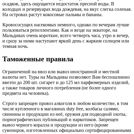
осадков, здесь ощущается недостаток пресной воды. В
колодцах и резервуарах вода дождевая, на вкус слегка соленая.
На островах растут кокосовые пальмы и бананы.
Кровососущих насекомых немного, однако по вечерам лучше
пользоваться репеллентами. Как и везде на экваторе, на
Мальдивах очень короткие, всего четверть часа, утро и вечер,
и сразу за ними наступают яркий день с жарким солнцем или
темная ночь.
Таможенные правила
Ограничений на ввоз или вывоз иностранной и местной
валюты нет. Туры на Мальдивы позволяют Вам беспошлинно
ввезти до 200 шт. сигарет и до 125 мл парфюмерных изделий,
а также товаров личного потребления (не более одного
предмета на человека).
Строго запрещен провоз алкоголя в любом количестве, в том
числе купленного в магазинах duty free, колбасы салями,
свинины и продукции из неё, оружия для подводной охоты,
порнографических публикаций и наркотиков. Запрещен
вывоз черного коралла и продукции из него (кроме
сувениров, изготовленных официально сертифицированными